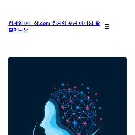
콘
텐
츠
한게임 머니상.com_한게임 포커 머니상_팔
로
팔머니상
바
로
가
기