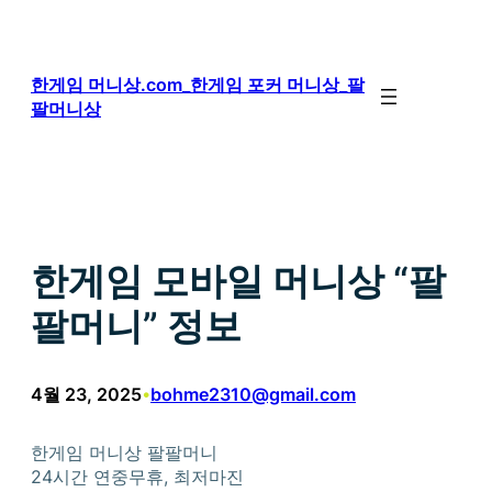
콘
텐
츠
한게임 머니상.com_한게임 포커 머니상_팔
로
팔머니상
바
로
가
기
한게임 모바일 머니상 “팔
팔머니” 정보
4월 23, 2025
bohme2310@gmail.com
•
한게임 머니상 팔팔머니
24시간 연중무휴, 최저마진