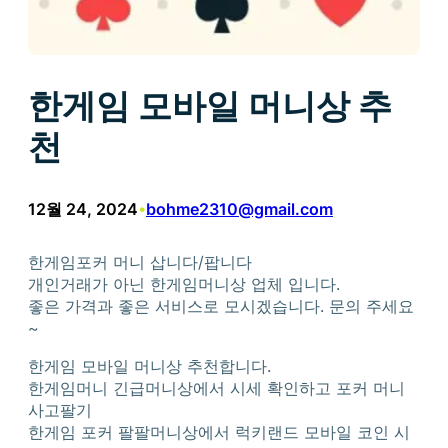
한게임 모바일 머니상 추
천
12월 24, 2024
bohme2310@gmail.com
•
한게임포커 머니 삽니다/팝니다
개인거래가 아닌 한게임머니상 업체 입니다.
좋은 가격과 좋은 서비스로 모시겠습니다. 문의 주세요
~
한게임 모바일 머니상 추천합니다.
한게임머니 긴급머니상에서 시세 확인하고 포커 머니
사고팔기
한게임 포커 팔팔머니상에서 럭키랜드 모바일 코인 시