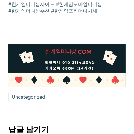
#한게임머니상사이트 #한게임모바일머니상
#한게임머니상추천 #한게임포커머니시세
Uncategorized
답글 남기기