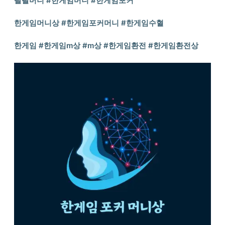
팔팔머니 #한게임머니 #한게임포커
한게임머니상 #한게임포커머니 #한게임수혈
한게임 #한게임m상 #m상 #한게임환전 #한게임환전상