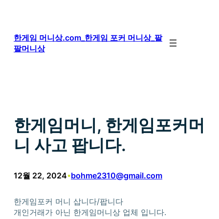
콘
텐
츠
한게임 머니상.com_한게임 포커 머니상_팔
로
팔머니상
바
로
가
기
한게임머니, 한게임포커머
니 사고 팝니다.
12월 22, 2024
bohme2310@gmail.com
•
한게임포커 머니 삽니다/팝니다
개인거래가 아닌 한게임머니상 업체 입니다.