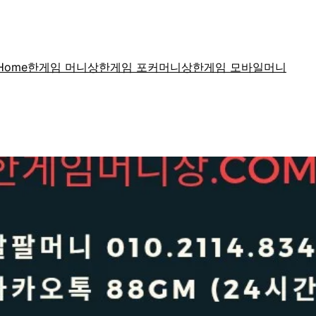
Home
한게임 머니상
한게임 포커머니상
한게임 모바일머니