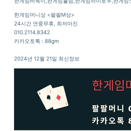
한게임바둑이,한게임홀덤,한게임하이로우,한게임섯
한게임머니상 <팔팔M상>
24시간 연중무휴, 최저마진
010.2114.8342
카카오토톡 : 88gm
2024년 12월 21일 최신정보