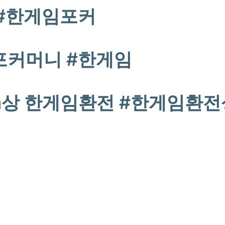
 #한게임포커
포커머니 #한게임
m상 한게임환전 #한게임환전