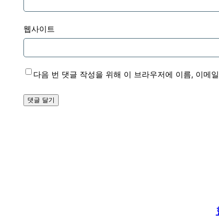
웹사이트
다음 번 댓글 작성을 위해 이 브라우저에 이름, 이메